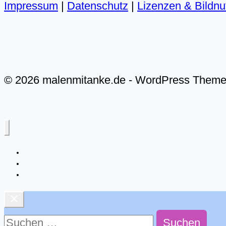
Impressum
|
Datenschutz
|
Lizenzen & Bildn
© 2026 malenmitanke.de - WordPress Them
Live-Malkurse
Video-Malkurse
Über mich