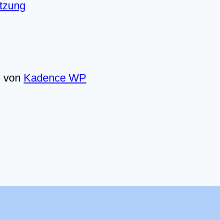
utzung
e von
Kadence WP