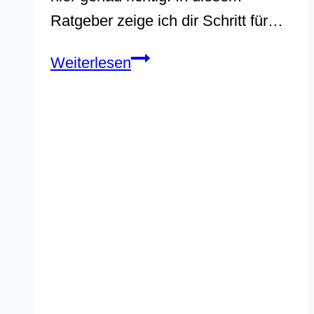
Ratgeber zeige ich dir Schritt für…
Wiesen
Weiterlesen
und
Gräser
malen
mit
Acryl
–
ganz
einfach
und
natürlich