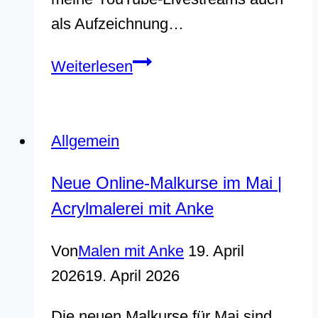
als Aufzeichnung…
Livestreams
Weiterlesen
jetzt
auch
als
Allgemein
Aufzeichnung
Neue Online-Malkurse im Mai |
Acrylmalerei mit Anke
Von
Malen mit Anke
19. April
2026
19. April 2026
Die neuen Malkurse für Mai sind