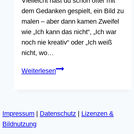
Vielleicht hast du schon öfter mit
dem Gedanken gespielt, ein Bild zu
malen – aber dann kamen Zweifel
wie „Ich kann das nicht“, „Ich war
noch nie kreativ“ oder „Ich weiß
nicht, wo…
Einfach
Weiterlesen
losmalen
mit
Acryl
–
Impressum
|
Datenschutz
|
Lizenzen &
für
Bildnutzung
absolute