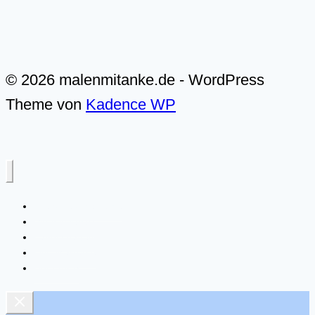
Anfänger
© 2026 malenmitanke.de - WordPress
Theme von
Kadence WP
Alle Video-Malkurse
Meer & Küste
Landschaften
Live-Malkurse
Über mich