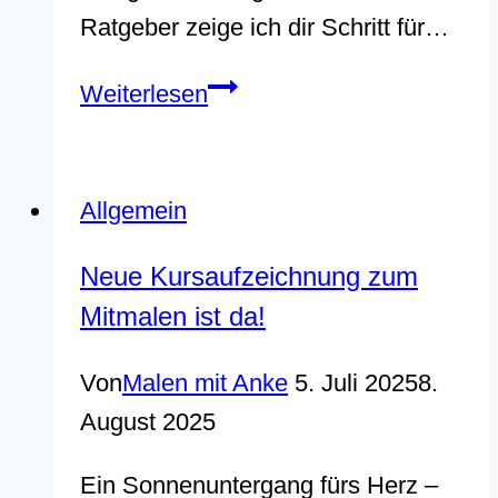
Ratgeber zeige ich dir Schritt für…
Wiesen
Weiterlesen
und
Gräser
malen
Allgemein
mit
Neue Kursaufzeichnung zum
Acryl
Mitmalen ist da!
–
ganz
Von
Malen mit Anke
5. Juli 2025
8.
einfach
August 2025
und
natürlich
Ein Sonnenuntergang fürs Herz –