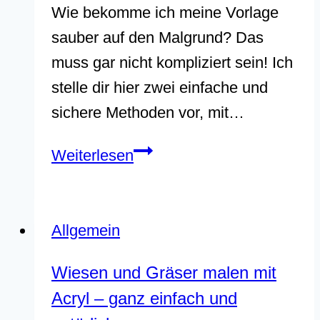
Wie bekomme ich meine Vorlage
sauber auf den Malgrund? Das
muss gar nicht kompliziert sein! Ich
stelle dir hier zwei einfache und
sichere Methoden vor, mit…
Motive
Weiterlesen
übertragen
leicht
gemacht:
Allgemein
2
Wiesen und Gräser malen mit
einfache
Acryl – ganz einfach und
Methoden