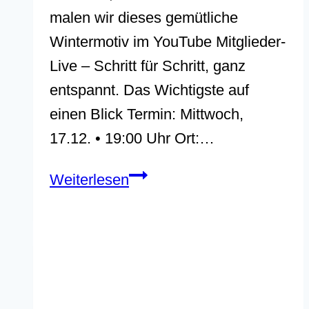
malen wir dieses gemütliche
Wintermotiv im YouTube Mitglieder-
Live – Schritt für Schritt, ganz
entspannt. Das Wichtigste auf
einen Blick Termin: Mittwoch,
17.12. • 19:00 Uhr Ort:…
Winterdorf
Weiterlesen
mit
Weihnachtsbaum
malen
(Acryl,
Schritt