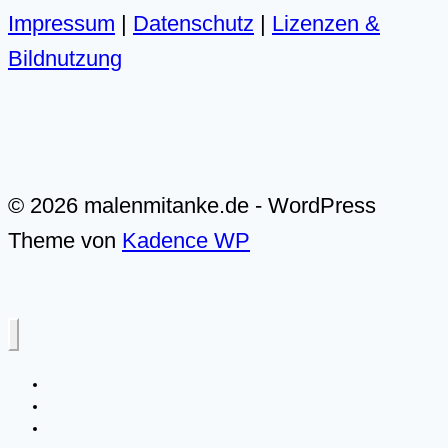
Rabatt
Impressum
|
Datenschutz
|
Lizenzen &
auf
Bildnutzung
Kursaufzeichnungen
© 2026 malenmitanke.de - WordPress
Theme von
Kadence WP
Alle Video-Malkurse
Meer & Küste
Landschaften