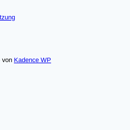
utzung
e von
Kadence WP