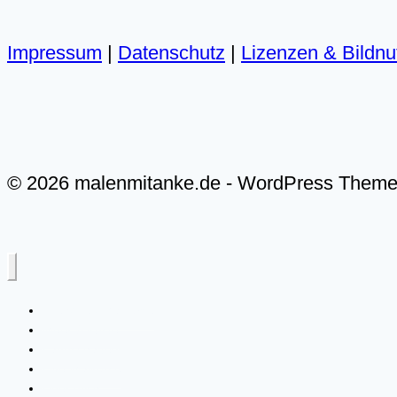
Impressum
|
Datenschutz
|
Lizenzen & Bildn
© 2026 malenmitanke.de - WordPress Them
Alle Video-Malkurse
Meer & Küste
Landschaften
Live-Malkurse
Über mich