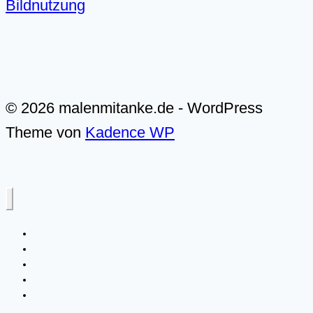
Bildnutzung
© 2026 malenmitanke.de - WordPress
Theme von
Kadence WP
Alle Video-Malkurse
Meer & Küste
Landschaften
Live-Malkurse
Über mich