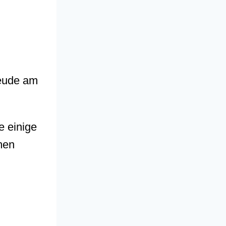
reude am
e einige
men