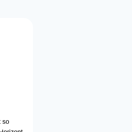
t so
Horizont