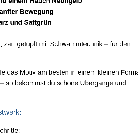
ß und einem Hauch Neongelb
sanfter Bewegung
arz und Saftgrün
e
, zart getupft mit Schwammtechnik – für den
le das Motiv am besten in einem kleinen Form
n – so bekommst du schöne Übergänge und
stwerk:
chritte: