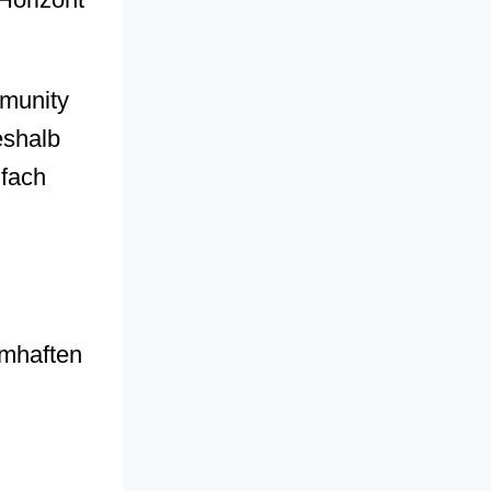
mmunity
eshalb
nfach
umhaften