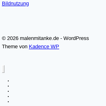
Bildnutzung
© 2026 malenmitanke.de - WordPress
Theme von
Kadence WP
Alle Video-Malkurse
Meer & Küste
Landschaften
Live-Malkurse
Über mich