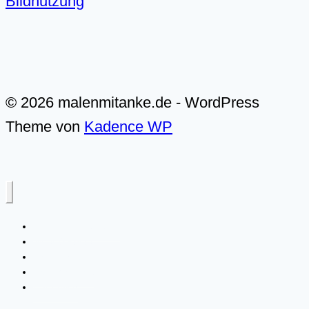
Bildnutzung
© 2026 malenmitanke.de - WordPress
Theme von
Kadence WP
Alle Video-Malkurse
Meer & Küste
Landschaften
Live-Malkurse
Über mich