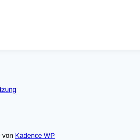
utzung
e von
Kadence WP