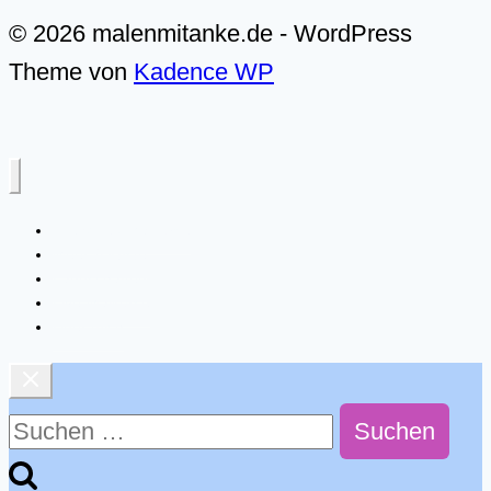
© 2026 malenmitanke.de - WordPress
Theme von
Kadence WP
Alle Video-Malkurse
Meer & Küste
Landschaften
Live-Malkurse
Über mich
Suchen
nach: