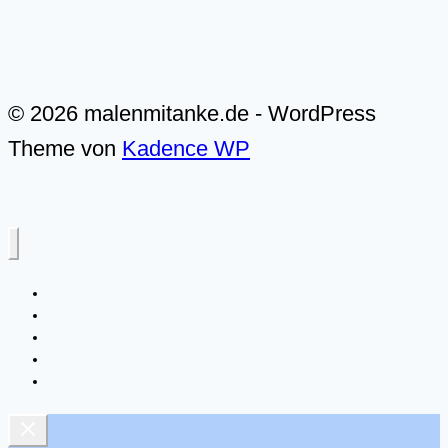
© 2026 malenmitanke.de - WordPress
Theme von
Kadence WP
Alle Video-Malkurse
Meer & Küste
Landschaften
Live-Malkurse
Über mich