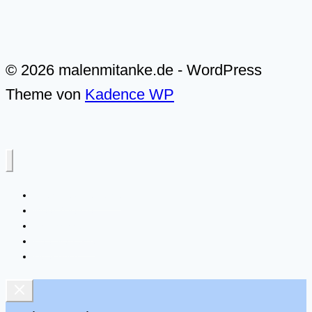
© 2026 malenmitanke.de - WordPress
Theme von
Kadence WP
Alle Video-Malkurse
Meer & Küste
Landschaften
Live-Malkurse
Über mich