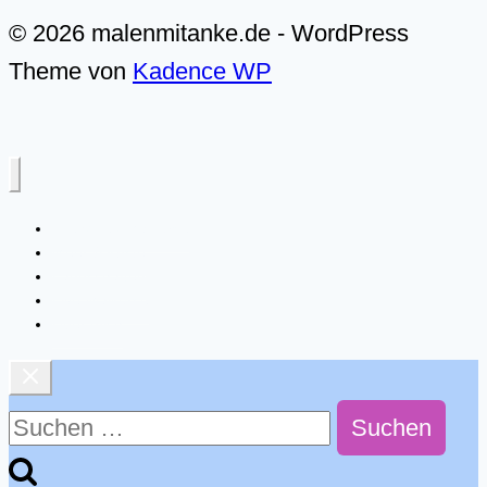
© 2026 malenmitanke.de - WordPress
Theme von
Kadence WP
Alle Video-Malkurse
Meer & Küste
Landschaften
Live-Malkurse
Über mich
Suchen
nach: