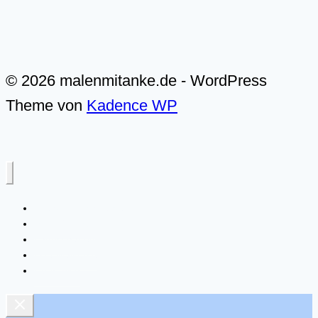
© 2026 malenmitanke.de - WordPress
Theme von
Kadence WP
Alle Video-Malkurse
Meer & Küste
Landschaften
Live-Malkurse
Über mich