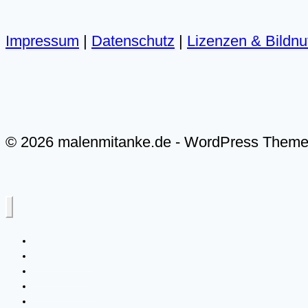
Impressum
|
Datenschutz
|
Lizenzen & Bildn
© 2026 malenmitanke.de - WordPress Them
Alle Video-Malkurse
Meer & Küste
Landschaften
Live-Malkurse
Über mich