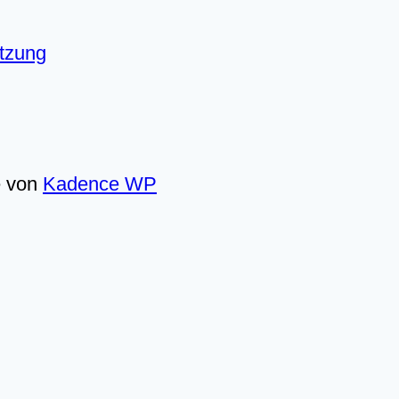
utzung
e von
Kadence WP