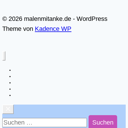
© 2026 malenmitanke.de - WordPress
Theme von
Kadence WP
Alle Video-Malkurse
Meer & Küste
Landschaften
Live-Malkurse
Über mich
Suchen