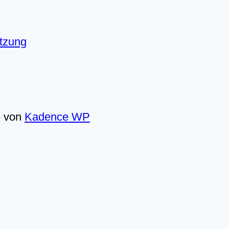
utzung
e von
Kadence WP