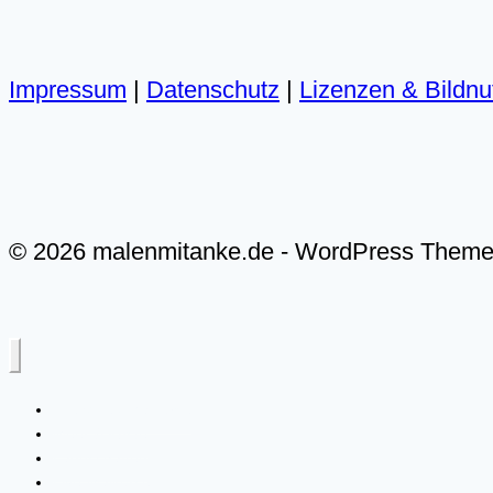
Impressum
|
Datenschutz
|
Lizenzen & Bildn
© 2026 malenmitanke.de - WordPress Them
Alle Video-Malkurse
Meer & Küste
Landschaften
Live-Malkurse