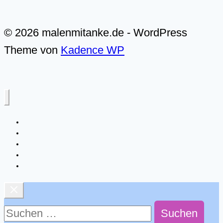
© 2026 malenmitanke.de - WordPress
Theme von
Kadence WP
Alle Video-Malkurse
Meer & Küste
Landschaften
Live-Malkurse
Über mich
Suchen