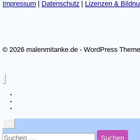
Impressum
|
Datenschutz
|
Lizenzen & Bildn
© 2026 malenmitanke.de - WordPress Them
Live-Malkurse
Video-Malkurse
Über mich