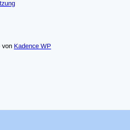
utzung
e von
Kadence WP