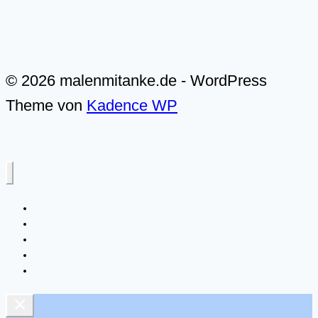
© 2026 malenmitanke.de - WordPress
Theme von
Kadence WP
Alle Video-Malkurse
Meer & Küste
Landschaften
Live-Malkurse
Über mich