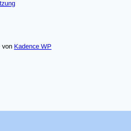
utzung
e von
Kadence WP