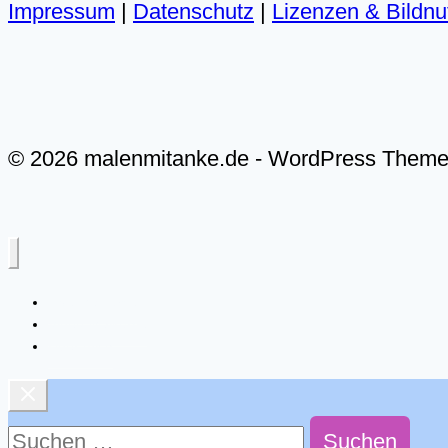
Impressum
|
Datenschutz
|
Lizenzen & Bildn
© 2026 malenmitanke.de - WordPress Them
Live-Malkurse
Video-Malkurse
Über mich